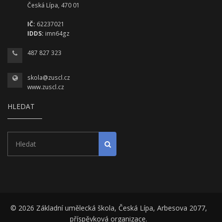
Česká Lípa, 470 01
IČ:
62237021
IDDS:
imn64gz
487 827 323
skola@zuscl.cz
www.zuscl.cz
HLEDAT
Hledat
Spustit hledání
© 2026 Základní umělecká škola, Česká Lípa, Arbesova 2077,
příspěvková organizace.