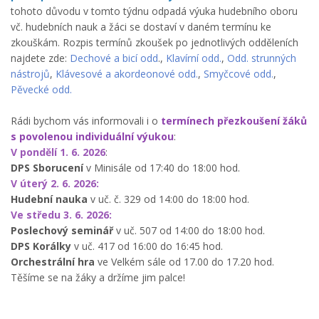
tohoto důvodu v tomto týdnu odpadá výuka hudebního oboru
vč. hudebních nauk a žáci se dostaví v daném termínu ke
zkouškám. Rozpis termínů zkoušek po jednotlivých odděleních
najdete zde:
Dechové a bicí odd
.,
Klavírní odd.
,
Odd. strunných
nástrojů
,
Klávesové a akordeonové odd.
,
Smyčcové odd.
,
Pěvecké odd.
Rádi bychom vás informovali i o
termínech přezkoušení žáků
s povolenou individuální výukou
:
V pondělí 1. 6. 2026
:
DPS Sborucení
v Minisále od 17:40 do 18:00 hod.
V úterý 2. 6. 2026:
Hudební nauka
v uč. č. 329 od 14:00 do 18:00 hod.
Ve středu 3. 6. 2026:
Poslechový seminář
v uč. 507 od 14:00 do 18:00 hod.
DPS Korálky
v uč. 417 od 16:00 do 16:45 hod.
Orchestrální hra
ve Velkém sále od 17.00 do 17.20 hod.
Těšíme se na žáky a držíme jim palce!