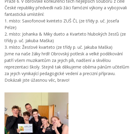
Praze 6. V obrovské konkurenci těch nejlepších souborů z celé
České republiky předvedli naši žáci famózní výkony a vybojovali
fantastická umístění:
1. místo: Saxofonové kvinteto ZUŠ ČL (ze třídy p. uč. Josefa
Pelze)
2. místo: Johanka & Miky dueto a Kvarteto hlubokých žesťů (ze
třídy p. uč. Jakuba Maška)
3. místo: Žesťové kvarteto (ze třídy p. uč. Jakuba Maška)
Jsme na naše žáky hrdí! Obrovský potlesk a velké poděkování
patří všem muzikantům za jejich píli, nadšení a skvělou
reprezentaci školy. Stejně tak děkujeme oběma pánům učitelům
za jejich vynikající pedagogické vedení a precizní přípravu.
Dokázali jste úžasnou věc, bravo!