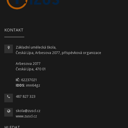
KONTAKT
Základní umělecká škola,
Česká Lípa, Arbesova 2077, příspěvková organizace
Arbesova 2077
Česká Lípa, 470 01
IČ:
62237021
IDDS:
imn64gz
487 827 323
skola@zuscl.cz
www.zuscl.cz
HLEDAT