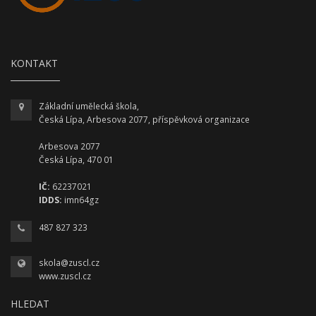
KONTAKT
Základní umělecká škola,
Česká Lípa, Arbesova 2077, příspěvková organizace
Arbesova 2077
Česká Lípa, 470 01
IČ:
62237021
IDDS:
imn64gz
487 827 323
skola@zuscl.cz
www.zuscl.cz
HLEDAT