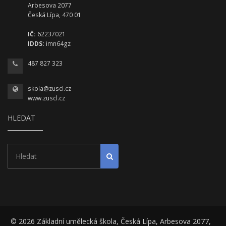
Arbesova 2077
Česká Lípa, 470 01
IČ:
62237021
IDDS:
imn64gz
487 827 323
skola@zuscl.cz
www.zuscl.cz
HLEDAT
Hledat
Spustit hledání
© 2026 Základní umělecká škola, Česká Lípa, Arbesova 2077,