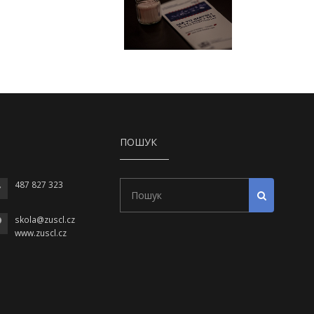
ПОШУК
Пошук
487 827 323
Почати пош
skola@zuscl.cz
www.zuscl.cz