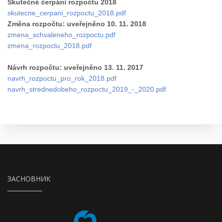
Skutečné čerpání rozpočtu 2018
skutecne_cerpani_rozpoctu_2018.pdf
Změna rozpočtu: uveřejněno 10. 11. 2018
zmena_schvaleneho_rozpoctu.pdf
zmena_rozpoctu_2018.pdf
Návrh rozpočtu: uveřejněno 13. 11. 2017
navrh_rozpoctu_pro_rok_2018.pdf
navrh_strednedobeho_rozpoctu_2019_-_2020.pdf
ЗАСНОВНИК
Město Česká Lípa