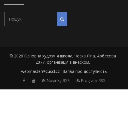
Пошук
Почати пошук
© 2026 Основна художня школа, Ческа Ліпа, Арбесова
2077, організація з внеском.
webmaster@zuscl.cz
Заява про доступність
Facebook
Youtube
Novinky RSS
Program RSS