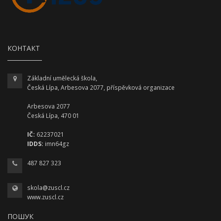
КОНТАКТ
Základní umělecká škola,
Česká Lípa, Arbesova 2077, příspěvková organizace
Arbesova 2077
Česká Lípa, 470 01
IČ:
62237021
IDDS:
imn64gz
487 827 323
skola@zuscl.cz
www.zuscl.cz
ПОШУК