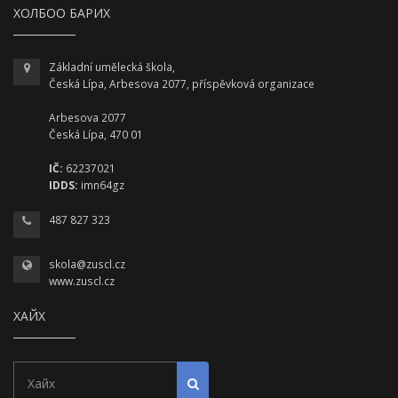
ХОЛБОО БАРИХ
Základní umělecká škola,
Česká Lípa, Arbesova 2077, příspěvková organizace
Arbesova 2077
Česká Lípa, 470 01
IČ:
62237021
IDDS:
imn64gz
487 827 323
skola@zuscl.cz
www.zuscl.cz
ХАЙХ
Хайх
Хайлт эхлүүлэх