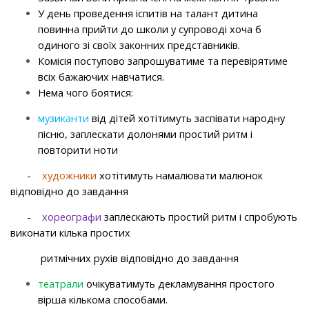
У день проведення іспитів на талант дитина
повинна прийти до школи у супроводі хоча б
одиного зі своїх законних представників.
Комісія поступово запрошуватиме та перевірятиме
всіх бажаючих навчатися.
Нема чого боятися:
музиканти
від дітей хотітимуть заспівати народну
пісню, заплескати долонями простий ритм і
повторити ноти
-
художники
хотітимуть намалювати малюнок
відповідно до завдання
-
хореографи
заплескають простий ритм і спробують
виконати кілька простих
ритмічних рухів відповідно до завдання
театрал
и
очікуватимуть декламування простого
вірша кількома способами.