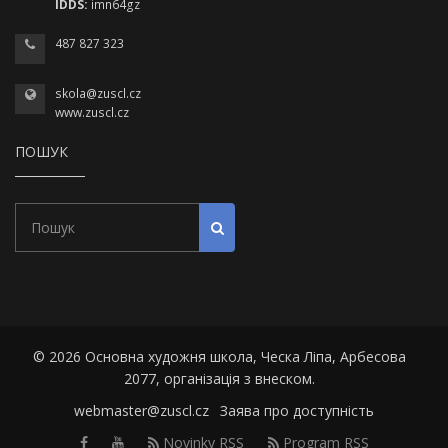
IDDS:
imn64gz
487 827 323
skola@zuscl.cz
www.zuscl.cz
ПОШУК
Пошук
Почати пошук
© 2026 Основна художня школа, Ческа Ліпа, Арбесова
2077, організація з внеском.
webmaster@zuscl.cz
Заява про доступність
Facebook
Youtube
Novinky RSS
Program RSS