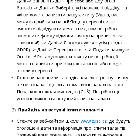
Далі -> Заповніть дані про себе або другого з
батьків -> Далі ->
Виберіть
усі навчальні відділу, на
які ви хочете записати вашу дитину (Увага, вас
можуть прийняти на всі! Якщо у вересні ви не
зможете відвідувати деякі з них, вам потрібно
заповнити форму відмови
заявку на припинення
навчання!
) -> Далі -> Я погоджуюся з усім (згода
GDPR) -> Далі -> Перевірите все -> Подати заявку->
Ось і все! Роздруковувати заявку не потрібно, її
можна підписати при іспитах талантів або в офісі
школи у вересн.і
Якщо ви заповнили та надіслали електронну заявку
це не означає, що ви автоматично зараховані до
Початкової школи мистецтв (ZUŠ)! Потрібно ще
успішно виконати вступний іспит на талант.
2)
Прийдіть на вступні іспити талантів
Стежте за веб-сайтом школи
www.zuscl.cz
, де будуть
оголошені дати та інформація про іспити талантів.
Зазвичай вони призначені на межі квітня-травня.