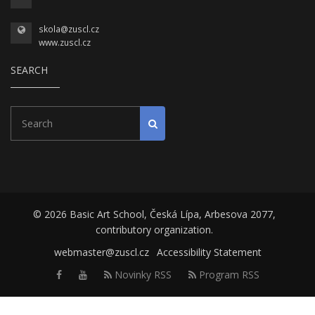
skola@zuscl.cz
www.zuscl.cz
SEARCH
Search
Start search
© 2026 Basic Art School, Česká Lípa, Arbesova 2077,
contributory organization.
webmaster@zuscl.cz
Accessibility Statement
Facebook
Youtube
Novinky RSS
Program RSS