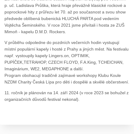
p. uč. Ladislava Průška, která hraje převážně klasické rockové a
poprockové hity z průřezu let 70. až po současnost a svou show
předvede oblíbená bubenická HLUCHÁ PARTA pod vedením
Vojtěcha Šeminského. V roce 2021 jsme přivítali i hosta ze ZUŠ
Mimoň - kapelu
D.M.D. Rockers
.
V průběhu odpoledne do pozdních večerních hodin vystupují
místní populární kapely i hosté z Prahy a jiných měst. Na festivalu
např. vystoupily kapely
Lingers.on, OPTIMIK,
PUPÍČEK,TETRAHOP,
CZECH FLOYD, F.A.King, TCHEICHAN,
Imaginárium,
WE2, MEGAPHONE a další.
Program obohacují tradičně zajímavé workshopy Klubu Koule
NZDM Charity Česká Lípa pro děti i dospělé a skvělé občerstvení.
11. ročník je plánován na 14. září 2024 (v roce 2023 se bohužel z
organizačních důvodů festival nekonal).