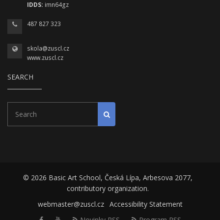
IDDS:
imn64gz
487 827 323
skola@zuscl.cz
www.zuscl.cz
SEARCH
Search
Start search
© 2026 Basic Art School, Česká Lípa, Arbesova 2077,
contributory organization.
webmaster@zuscl.cz
Accessibility Statement
Facebook
Youtube
Novinky RSS
Program RSS