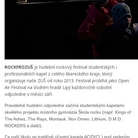
ROCKFROZUŠ
je hudební rockový festival studentských i
profesionálních kapel z celého libereckého kraje, který
organizuje naše ZUŠ od roku 2013. Festival probíhá jako Open
Air Festival na Vodním hradě Lipý každoročně sobotní
odpoledne v měsíci září.
Pravidelně hudební odpoledne začíná studentskými kapelami
skvělého projektu místního gymnázia Škola rocku (např.
Kings of
The Ashes, The Rays, Montauk, Nox Omen, Lithium, D.M.D.
ROCKERS a další).
Za naší školu se tradičně účastní kapela AC/D(CL) pod vedením