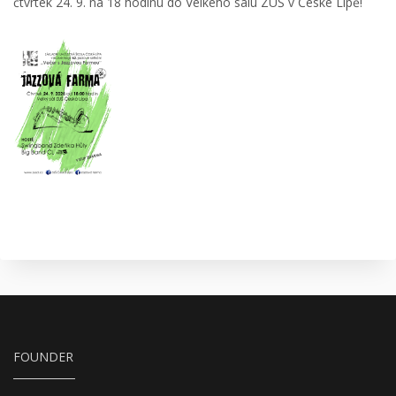
čtvrtek 24. 9. na 18 hodinu do Velkého sálu ZUŠ v České Lípě!
FOUNDER