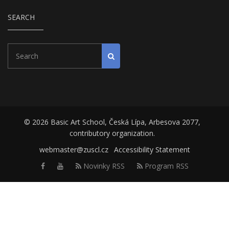
SEARCH
Search
Start search
© 2026 Basic Art School, Česká Lípa, Arbesova 2077,
contributory organization.
webmaster@zuscl.cz
Accessibility Statement
Facebook
Youtube
Novinky RSS
Program RSS