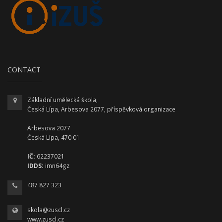
CONTACT
Základní umělecká škola,
Česká Lípa, Arbesova 2077, příspěvková organizace
Arbesova 2077
Česká Lípa, 470 01
IČ:
62237021
IDDS:
imn64gz
487 827 323
skola@zuscl.cz
www.zuscl.cz