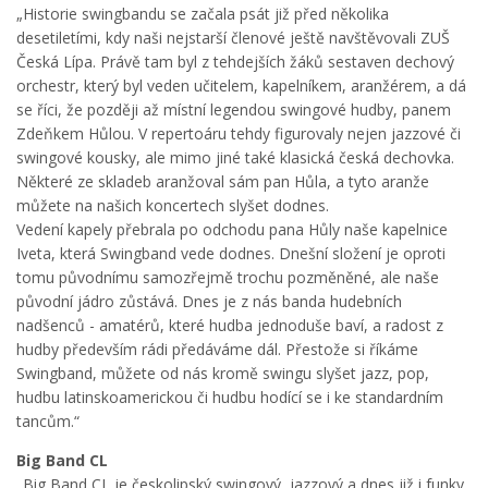
„Historie swingbandu se začala psát již před několika
desetiletími, kdy naši nejstarší členové ještě navštěvovali ZUŠ
Česká Lípa. Právě tam byl z tehdejších žáků sestaven dechový
orchestr, který byl veden učitelem, kapelníkem, aranžérem, a dá
se říci, že později až místní legendou swingové hudby, panem
Zdeňkem Hůlou. V repertoáru tehdy figurovaly nejen jazzové či
swingové kousky, ale mimo jiné také klasická česká dechovka.
Některé ze skladeb aranžoval sám pan Hůla, a tyto aranže
můžete na našich koncertech slyšet dodnes.
Vedení kapely přebrala po odchodu pana Hůly naše kapelnice
Iveta, která Swingband vede dodnes. Dnešní složení je oproti
tomu původnímu samozřejmě trochu pozměněné, ale naše
původní jádro zůstává. Dnes je z nás banda hudebních
nadšenců - amatérů, které hudba jednoduše baví, a radost z
hudby především rádi předáváme dál. Přestože si říkáme
Swingband, můžete od nás kromě swingu slyšet jazz, pop,
hudbu latinskoamerickou či hudbu hodící se i ke standardním
tancům.“
Big Band CL
„Big Band CL je českolipský swingový, jazzový a dnes již i funky