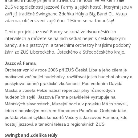
a taneční hudby příjemně strávit od 18 hodin ve Velkém sále
ZUŠ ve společnosti Jazzové Farmy a jejích hostů, kterými jsou v
září již tradičně Swingband Zdeňka Hůly a Big Band CL. Vstup
zdarma, občerstvení zajištěno. Těšíme se na fanoušky!
Tento projekt Jazzové Farmy se koná ve dvouměsíčních
intervalech a můžete se na nich setkat nejen s českolipskými
bandy, ale s jazzovými a tanečními orchestry hrajícími podobný
žánr ze ZUŠ Libereckého, Ústeckého a Středočeského kraje.
Jazzová Farma
Orchestr vznikl v roce 2006 při ZUŠ Česká Lípa a jeho cílem je
motivovat začínající hudebníky, rozšiřovat jejich hudební obzory a
poskytovat cenné praktické zkušenosti. Pod vedením Davida
Maška a Josefa Pelze nabízí repertoár plný různorodých
hudebních stylů. Jazzová Farma pravidelně vystupuje na
Městských slavnostech, Muzejní noci a v projektu Má to smysl!,
letos s houslovým mistrem Romanem Patočkou. Orchestr také
pořádá vlastní cyklus koncertů Večery s Jazzovou Farmou, kde
hostují jazzová a taneční tělesa z regionálních ZUŠ.
Swingband Zdeňka Hůly