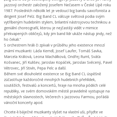
jazzový orchestr založený Josefem Nečasem v České Lípě roku
1987. Posledních několik let je vedoucí big bandu saxofonista a
dirigent Josef Pelz. Big Band CL válcuje světová podia svým
vytříbeným hudebním stylem, brilantní nástrojovou technikou a
geniální choreografií, kterou je nejčastěji vidět v mimice
překvapených obličejů, kdy jim band lídr ukáže nástup jindy, než
ho čekali.“
S orchestrem hráli či zpívali v průběhu jeho existence mnozí
známí muzikanti: Láďa Kerndl, Josef Laufer, Tomáš Savka,
Marcela Králová, Leona Machálková, Ondřej Ruml, Sváťa
Košvanec, Jiří Kulišev, Jaroslav Kopáček, Jaroslav Svěcený, Pavel
Větrovec, Jiří Stivín, Pepa Pelc a další.
Během své dlouholeté existence se Big Band CL úspěšně
zúčastňuje každoročně mnohých hudebních přehlídek,
soutěžích, festivalů a koncertů, hraje na mnoha pódiích celé
republiky, ve svém domovském městě pravidelně vystupuje na
městských slavnostech, Večerech s Jazzovou Farmou, pořádá
vánoční koncerty apod.
Chcete-li báječné muzikanty slyšet na vlastní uši, přijďte ve