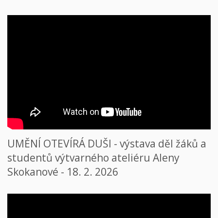
UMĚNÍ OTEVÍRÁ DUŠI - výstava děl žáků a
studentů výtvarného ateliéru Aleny
Skokanové - 18. 2. 2026