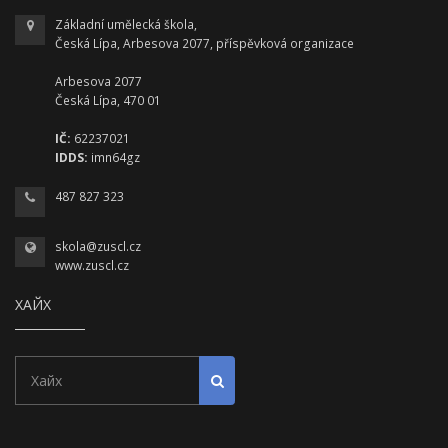
Základní umělecká škola,
Česká Lípa, Arbesova 2077, příspěvková organizace
Arbesova 2077
Česká Lípa, 470 01
IČ:
62237021
IDDS:
imn64gz
487 827 323
skola@zuscl.cz
www.zuscl.cz
ХАЙХ
Хайх
Хайлт эхлүүлэх