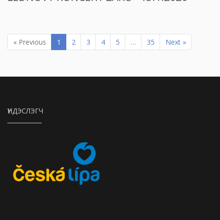
« Previous
1
2
3
4
5
…
35
Next »
ҮНДЭСЛЭГЧ
Město Česká Lípa