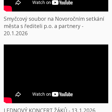
Smyčcový soubor na Novoročním setkání
města s řediteli p.o. a partnery -
20.1.2026
LEDNOVÝ KONCERT ŽÁKŮ - 13.1.2026