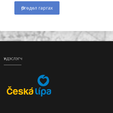
Өргөдөл гаргах
ҮНДЭСЛЭГЧ
Město Česká Lípa